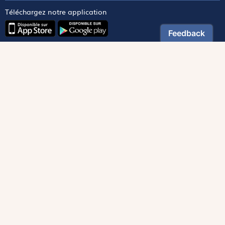
Téléchargez notre application
Contactez notre service client
1-800-270-8122 poste 333
canada@magnificat.com
Magnificat
Découvrir
Les trésors de la rédaction
Lire Magnificat en ligne
Fonds de dotation
Les livres du mois
Revues