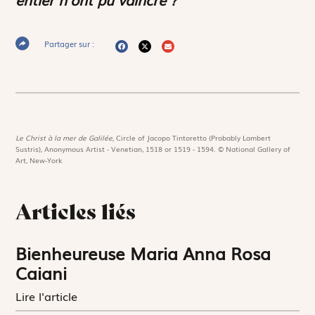
Partager sur :
Le Christ à la mer de Galilée,
Circle of Jacopo Tintoretto (Probably Lambert
Sustris), Anonymous Artist - Venetian, 1518 or 1519 - 1594. © National Gallery of
Art, New-York
Articles liés
Bienheureuse Maria Anna Rosa
Caiani
Lire l'article