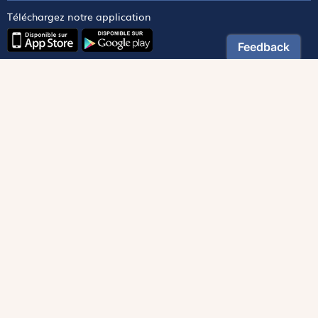
Téléchargez notre application
Contactez notre service client
1-800-270-8122 poste 333
canada@magnificat.com
Magnificat
Découvrir
Les trésors de la rédaction
Lire Magnificat en ligne
Fonds de dotation
Les livres du mois
Revues