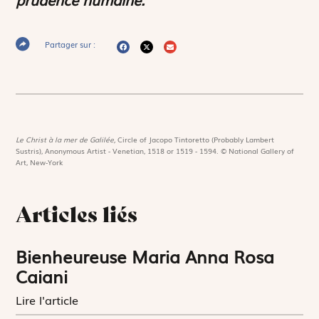
Partager sur :
Le Christ à la mer de Galilée,
Circle of Jacopo Tintoretto (Probably Lambert
Sustris), Anonymous Artist - Venetian, 1518 or 1519 - 1594. © National Gallery of
Art, New-York
Articles liés
Bienheureuse Maria Anna Rosa
Caiani
Lire l'article