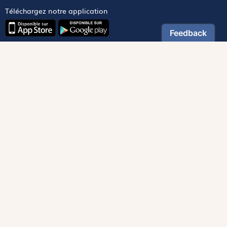
Téléchargez notre application
Contactez notre service client
1-800-270-8122 poste 333
canada@magnificat.com
Magnificat
Découvrir
Les trésors de la rédaction
Lire Magnificat en ligne
Fonds de dotation
Les livres du mois
Revues