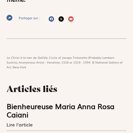
Partager sur :
Le Christ à la mer de Galilée,
Circle of Jacopo Tintoretto (Probably Lambert
Sustris), Anonymous Artist - Venetian, 1518 or 1519 - 1594. © National Gallery of
Art, New-York
Articles liés
Bienheureuse Maria Anna Rosa
Caiani
Lire l'article