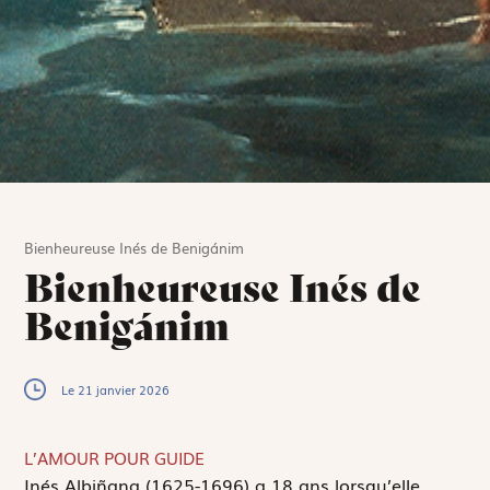
Bienheureuse Inés de Benigánim
Bienheureuse Inés de
Benigánim
Le 21 janvier 2026
L’AMOUR POUR GUIDE
I
nés Albiñana (1625-1696) a 18 ans lorsqu’elle