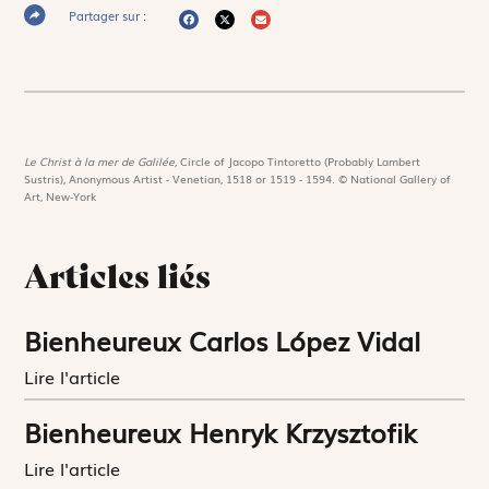
Partager sur :
Le Christ à la mer de Galilée,
Circle of Jacopo Tintoretto (Probably Lambert
Sustris), Anonymous Artist - Venetian, 1518 or 1519 - 1594. © National Gallery of
Art, New-York
Articles liés
Bienheureux Carlos López Vidal
Lire l'article
Bienheureux Henryk Krzysztofik
Lire l'article