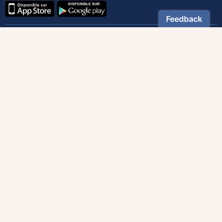
Contactez notre service client
1-800-270-8122 poste 333
canada@magnificat.com
Magnificat
Découvrir
Les trésors de la rédaction
Lire Magnificat en ligne
Fonds de dotation
Les livres du mois
Revues
Édition papier