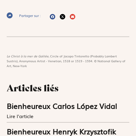
Partager sur :
Le Christ à la mer de Galilée,
Circle of Jacopo Tintoretto (Probably Lambert
Sustris), Anonymous Artist - Venetian, 1518 or 1519 - 1594. © National Gallery of
Art, New-York
Articles liés
Bienheureux Carlos López Vidal
Lire l'article
Bienheureux Henryk Krzysztofik