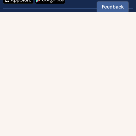
Contactez notre service client
1-800-270-8122 poste 333
canada@magnificat.com
Magnificat
Découvrir
Les trésors de la rédaction
Lire Magnificat en ligne
Fonds de dotation
Les livres du mois
Revues
Édition papier
Édition numérique