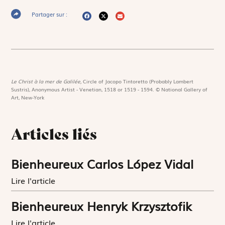
Partager sur :
Le Christ à la mer de Galilée,
Circle of Jacopo Tintoretto (Probably Lambert
Sustris), Anonymous Artist - Venetian, 1518 or 1519 - 1594. © National Gallery of
Art, New-York
Articles liés
Bienheureux Carlos López Vidal
Lire l'article
Bienheureux Henryk Krzysztofik
Lire l'article