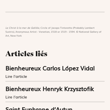
Le Christ à la mer de Galilée,
Circle of Jacopo Tintoretto (Probably Lambert
Sustris), Anonymous Artist - Venetian, 1518 or 1519 - 1594. © National Gallery of
Art, New-York
Articles liés
Bienheureux Carlos López Vidal
Lire l'article
Bienheureux Henryk Krzysztofik
Lire l'article
Saint Euphrone d’Autun