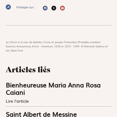
Partager sur :
Le Christ à la mer de Galilée,
Circle of Jacopo Tintoretto (Probably Lambert
Sustris), Anonymous Artist - Venetian, 1518 or 1519 - 1594. © National Gallery of
Art, New-York
Articles liés
Bienheureuse Maria Anna Rosa
Caiani
Lire l'article
Saint Albert de Messine