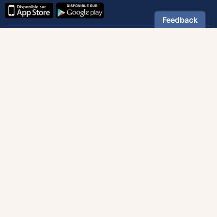
Contactez notre service client
1-800-270-8122 poste 333
canada@magnificat.com
Magnificat
Découvrir
Les trésors de la rédaction
Lire Magnificat en ligne
Fonds de dotation
Les livres du mois
Revues
Édition papier