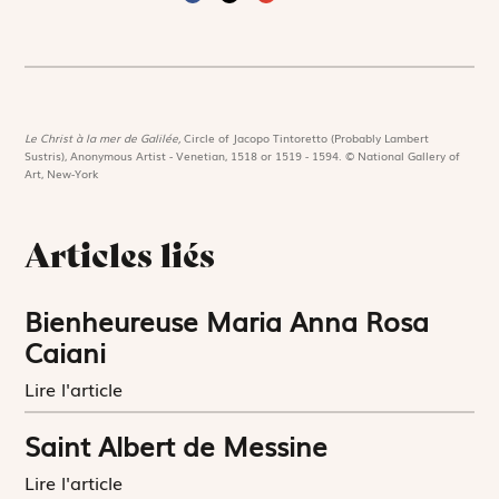
Le Christ à la mer de Galilée,
Circle of Jacopo Tintoretto (Probably Lambert
Sustris), Anonymous Artist - Venetian, 1518 or 1519 - 1594. © National Gallery of
Art, New-York
Articles liés
Bienheureuse Maria Anna Rosa
Caiani
Lire l'article
Saint Albert de Messine
Lire l'article