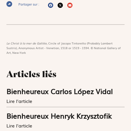
Partager sur :
Le Christ à la mer de Galilée,
Circle of Jacopo Tintoretto (Probably Lambert
Sustris), Anonymous Artist - Venetian, 1518 or 1519 - 1594. © National Gallery of
Art, New-York
Articles liés
Bienheureux Carlos López Vidal
Lire l'article
Bienheureux Henryk Krzysztofik
Lire l'article