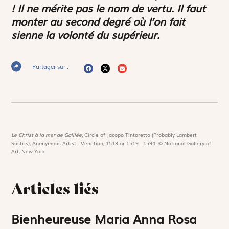
! Il ne mérite pas le nom de vertu. Il faut
monter au second degré où l’on fait
sienne la volonté du supérieur.
Partager sur :
Le Christ à la mer de Galilée,
Circle of Jacopo Tintoretto (Probably Lambert
Sustris), Anonymous Artist - Venetian, 1518 or 1519 - 1594. © National Gallery of
Art, New-York
Articles liés
Bienheureuse Maria Anna Rosa