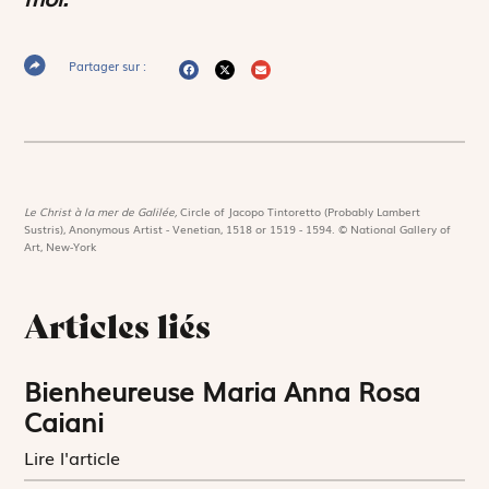
Partager sur :
Le Christ à la mer de Galilée,
Circle of Jacopo Tintoretto (Probably Lambert
Sustris), Anonymous Artist - Venetian, 1518 or 1519 - 1594. © National Gallery of
Art, New-York
Articles liés
Bienheureuse Maria Anna Rosa
Caiani
Lire l'article