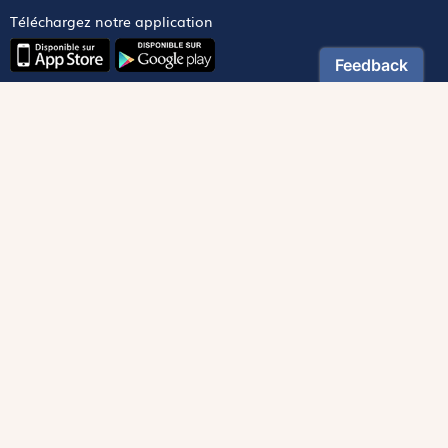
Téléchargez notre application
Contactez notre service client
1-800-270-8122 poste 333
canada@magnificat.com
Magnificat
Découvrir
Les trésors de la rédaction
Lire Magnificat en ligne
Fonds de dotation
Les livres du mois
Revues