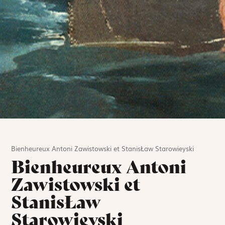
Bienheureux Antoni Zawistowski et StanisŁaw Starowieyski
Bienheureux Antoni
Zawistowski et
StanisŁaw
Starowieyski