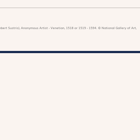
bert Sustris), Anonymous Artist - Venetian, 1518 or 1519 - 1594. © National Gallery of Art,
icat
Revues
Nos 
r
Édition papier
Édit
ors de la rédaction
Édition numérique
Les 
nificat en ligne
Magnificat Junior
Paro
e dotation
Théophile
es du mois
S'abonner