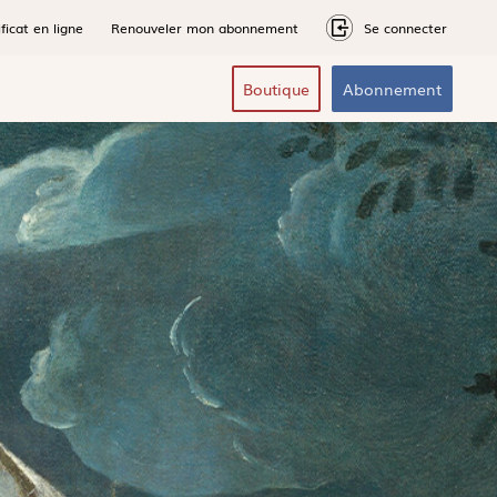
ficat en ligne
Renouveler mon abonnement
Se connecter
Boutique
Abonnement