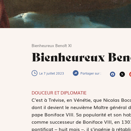
Bienheureux Benoît XI
Bienheureux Ben
Le 7 juillet 2023
Partager sur :
DOUCEUR ET DIPLOMATIE
C
’est à Trévise, en Vénétie, que Nicolas Boc
dont il devient le neuvième Maître général d
pape Boniface VIII. Sa popularité et son hab
comme successeur de Boniface VIII, en 1303.
pontificat – huit mois –, il s’ingénie à rétabl