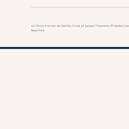
Le Christ à la mer de Galilée,
Circle of Jacopo Tintoretto (Probably Lam
New-York
Magnif
Découvri
Suivez-nous :
Les trés
Lire Mag
Téléchargez notre application
Fonds d
Les livr
Contactez notre service client
1-800-270-8122 poste 333