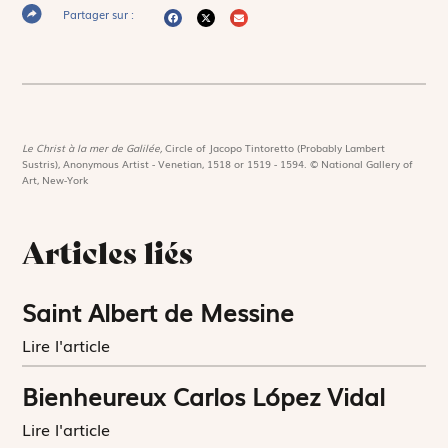
Partager sur :
Le Christ à la mer de Galilée,
Circle of Jacopo Tintoretto (Probably Lambert
Sustris), Anonymous Artist - Venetian, 1518 or 1519 - 1594. © National Gallery of
Art, New-York
Articles liés
Saint Albert de Messine
Lire l'article
Bienheureux Carlos López Vidal
Lire l'article