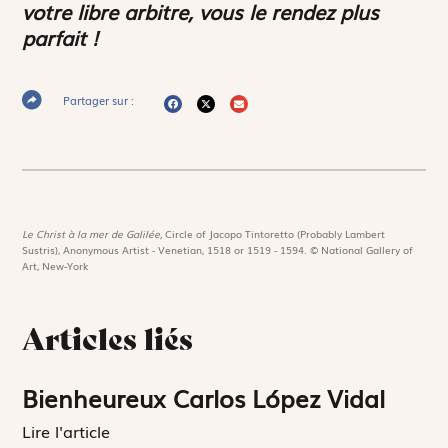
votre libre arbitre, vous le rendez plus
parfait !
Partager sur :
Le Christ à la mer de Galilée,
Circle of Jacopo Tintoretto (Probably Lambert
Sustris), Anonymous Artist - Venetian, 1518 or 1519 - 1594. © National Gallery of
Art, New-York
Articles liés
Bienheureux Carlos López Vidal
Lire l'article