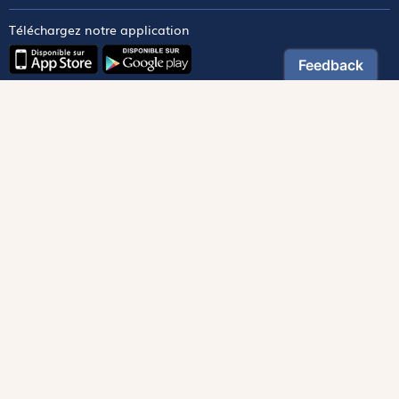
Téléchargez notre application
Contactez notre service client
1-800-270-8122 poste 333
canada@magnificat.com
Magnificat
Découvrir
Les trésors de la rédaction
Lire Magnificat en ligne
Fonds de dotation
Les livres du mois
Revues