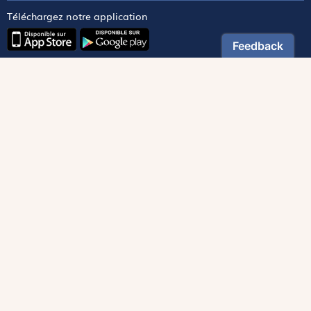
Téléchargez notre application
Contactez notre service client
1-800-270-8122 poste 333
canada@magnificat.com
Magnificat
Découvrir
Les trésors de la rédaction
Lire Magnificat en ligne
Fonds de dotation
Les livres du mois
Revues