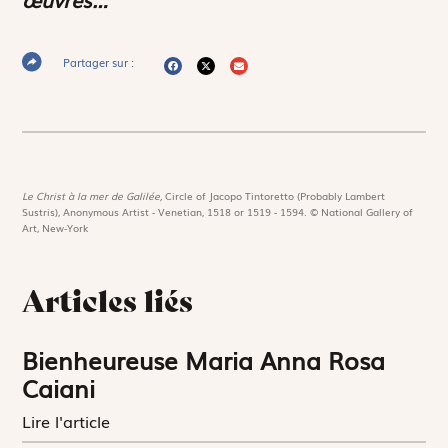
Partager sur :
Le Christ à la mer de Galilée,
Circle of Jacopo Tintoretto (Probably Lambert
Sustris), Anonymous Artist - Venetian, 1518 or 1519 - 1594. © National Gallery of
Art, New-York
Articles liés
Bienheureuse Maria Anna Rosa
Caiani
Lire l'article