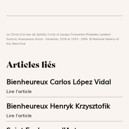
Le Christ à la mer de Galilée,
Circle of Jacopo Tintoretto (Probably Lambert
Sustris), Anonymous Artist - Venetian, 1518 or 1519 - 1594. © National Gallery of
Art, New-York
Articles liés
Bienheureux Carlos López Vidal
Lire l'article
Bienheureux Henryk Krzysztofik
Lire l'article