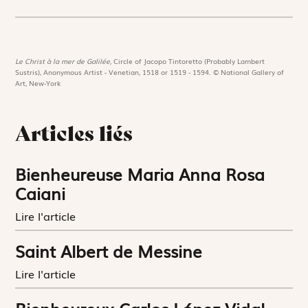
Le Christ à la mer de Galilée,
Circle of Jacopo Tintoretto (Probably Lambert
Sustris), Anonymous Artist - Venetian, 1518 or 1519 - 1594. © National Gallery of
Art, New-York
Articles liés
Bienheureuse Maria Anna Rosa
Caiani
Lire l'article
Saint Albert de Messine
Lire l'article