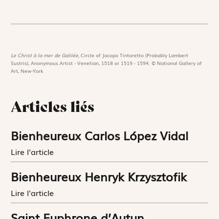
Le Christ à la mer de Galilée,
Circle of Jacopo Tintoretto (Probably Lambert
Sustris), Anonymous Artist - Venetian, 1518 or 1519 - 1594. © National Gallery of
Art, New-York
Articles liés
Bienheureux Carlos López Vidal
Lire l'article
Bienheureux Henryk Krzysztofik
Lire l'article
Saint Euphrone d’Autun