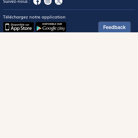
Suivez-nous :
Téléchargez notre application
Contactez notre service client
1-800-270-8122 poste 333
canada@magnificat.com
Magnificat
Découvrir
Les trésors de la rédaction
Lire Magnificat en ligne
Fonds de dotation
Les livres du mois