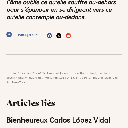
l’âme oublie ce qu’elle souffre au-dehors
pour s’épanouir en se dirigeant vers ce
qu’elle contemple au-dedans.
Partager sur :
Le Christ à la mer de Galilée,
Circle of Jacopo Tintoretto (Probably Lambert
Sustris), Anonymous Artist - Venetian, 1518 or 1519 - 1594. © National Gallery of
Art, New-York
Articles liés
Bienheureux Carlos López Vidal