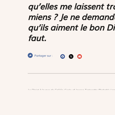
qu’elles me laissent t
miens ? Je ne demande 
qu’ils aiment le bon Di
faut.
Partager sur :
Le Christ à la mer de Galilée,
Circle of Jacopo Tintoretto (Probably Lam
New-York