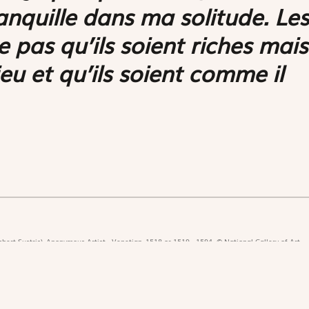
ranquille dans ma solitude. Les
pas qu’ils soient riches mais
eu et qu’ils soient comme il
bert Sustris), Anonymous Artist - Venetian, 1518 or 1519 - 1594. © National Gallery of Art,