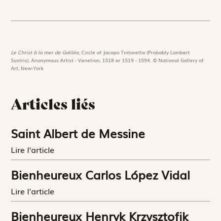
Le Christ à la mer de Galilée,
Circle of Jacopo Tintoretto (Probably Lambert
Sustris), Anonymous Artist - Venetian, 1518 or 1519 - 1594. © National Gallery of
Art, New-York
Articles liés
Saint Albert de Messine
Lire l'article
Bienheureux Carlos López Vidal
Lire l'article
Bienheureux Henryk Krzysztofik