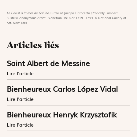
Le Christ à la mer de Galilée,
Circle of Jacopo Tintoretto (Probably Lambert
Sustris), Anonymous Artist - Venetian, 1518 or 1519 - 1594. © National Gallery of
Art, New-York
Articles liés
Saint Albert de Messine
Lire l'article
Bienheureux Carlos López Vidal
Lire l'article
Bienheureux Henryk Krzysztofik
Lire l'article