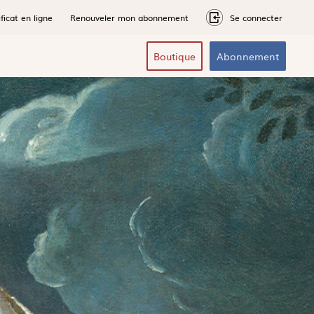
ficat en ligne
Renouveler mon abonnement
Se connecter
Boutique
Abonnement