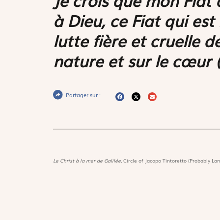
à Dieu, ce
Fiat
qui est 
lutte fière et cruelle d
nature et sur le cœur 
Partager sur :
Le Christ à la mer de Galilée,
Circle of Jacopo Tintoretto (Probably Lam
New-York