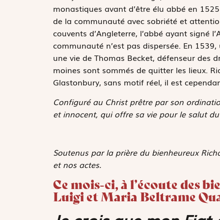
monastiques avant d’être élu abbé en 1525. 
de la communauté avec sobriété et attention
couvents d’Angleterre, l’abbé ayant signé l’
communauté n’est pas dispersée. En 1539, u
une vie de Thomas Becket, défenseur des droit
moines sont sommés de quitter les lieux. R
Glastonbury, sans motif réel, il est cependa
Configuré au Christ prêtre par son ordinatio
et innocent, qui offre sa vie pour le salut d
Soutenus par la prière du bienheureux Richa
et nos actes.
Ce mois-ci, à l’écoute des b
Luigi et Maria Beltrame Qu
Je crois que mon
Fiat
d