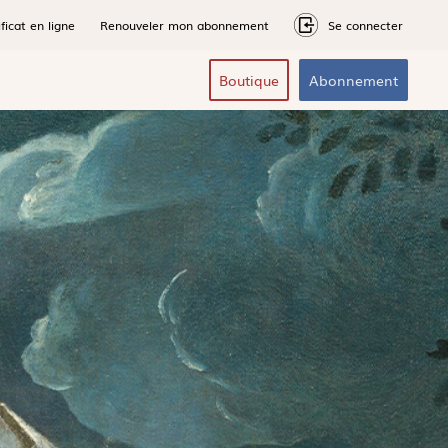
ficat en ligne
Renouveler mon abonnement
Se connecter
Boutique
Abonnement