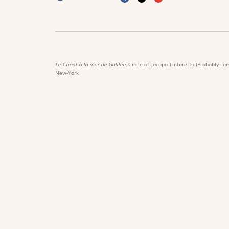
Le Christ à la mer de Galilée,
Circle of Jacopo Tintoretto (Probably Lam
New-York
Magnif
Découvri
Suivez-nous :
Les trés
Lire Mag
Téléchargez notre application
Fonds d
Les livr