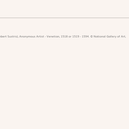
bert Sustris), Anonymous Artist - Venetian, 1518 or 1519 - 1594. © National Gallery of Art,
icat
Revues
Nos 
r
Édition papier
Édit
ors de la rédaction
Édition numérique
Les 
nificat en ligne
Magnificat Junior
Paro
e dotation
Théophile
es du mois
S'abonner