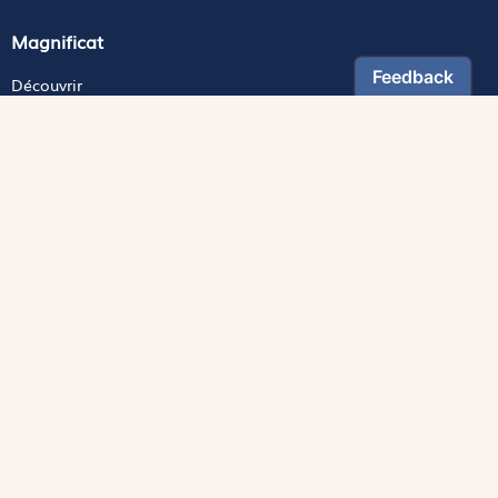
Magnificat
Découvrir
Les trésors de la rédaction
Lire Magnificat en ligne
Fonds de dotation
Les livres du mois
Revues
Édition papier
Édition numérique
Magnificat Junior
Théophile
S'abonner