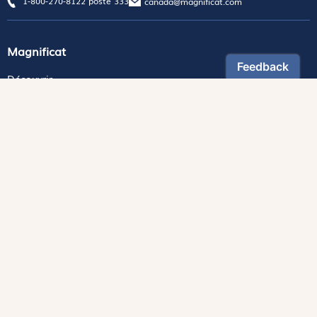
1-800-270-8122 poste 333
canada@magnificat.com
Magnificat
Découvrir
Les trésors de la rédaction
Lire Magnificat en ligne
Fonds de dotation
Les livres du mois
Revues
Édition papier
Édition numérique
Magnificat Junior
Théophile