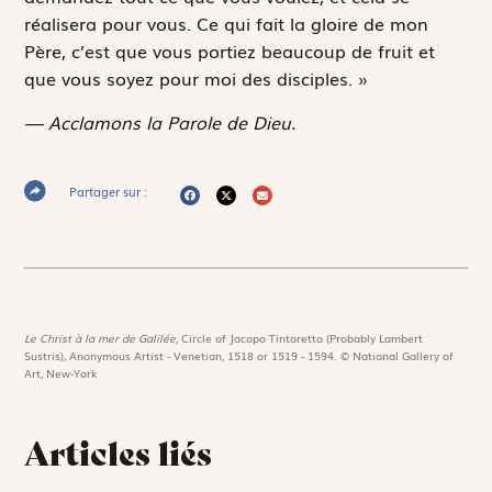
réalisera pour vous. Ce qui fait la gloire de mon
Père, c’est que vous portiez beaucoup de fruit et
que vous soyez pour moi des disciples. »
— Acclamons la Parole de Dieu.
Partager sur :
Le Christ à la mer de Galilée,
Circle of Jacopo Tintoretto (Probably Lambert
Sustris), Anonymous Artist - Venetian, 1518 or 1519 - 1594. © National Gallery of
Art, New-York
Articles liés