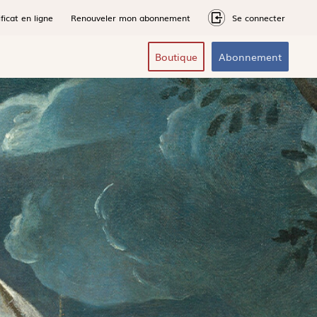
ficat en ligne
Renouveler mon abonnement
Se connecter
Boutique
Abonnement