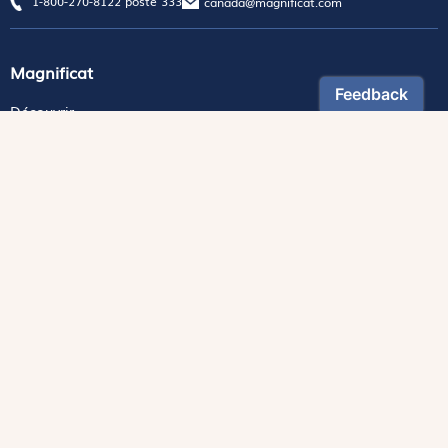
1-800-270-8122 poste 333
canada@magnificat.com
Magnificat
Découvrir
Les trésors de la rédaction
Lire Magnificat en ligne
Fonds de dotation
Les livres du mois
Revues
Édition papier
Édition numérique
Magnificat Junior
Théophile