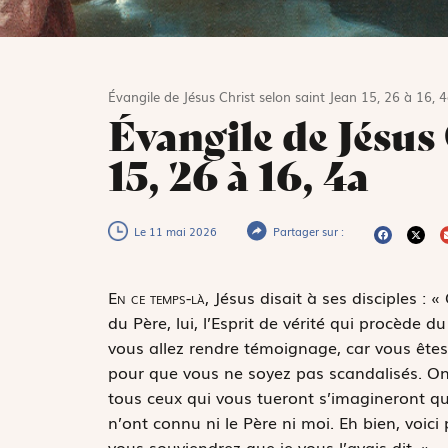
Évangile de Jésus Christ selon saint Jean 15, 26 à 16, 
Évangile de Jésus 
15, 26 à 16, 4a
Le 11 mai 2026
Partager sur :
E
n ce temps-là,
Jésus disait à ses disciples : 
du Père, lui, l’Esprit de vérité qui procède 
vous allez rendre témoignage, car vous ête
pour que vous ne soyez pas scandalisés. On 
tous ceux qui vous tueront s’imagineront qu’i
n’ont connu ni le Père ni moi. Eh bien, voici
vous souviendrez que je vous l’avais dit. »