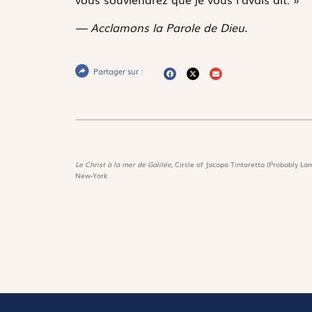
— Acclamons la Parole de Dieu.
Partager sur :
Le Christ à la mer de Galilée,
Circle of Jacopo Tintoretto (Probably Lam
New-York