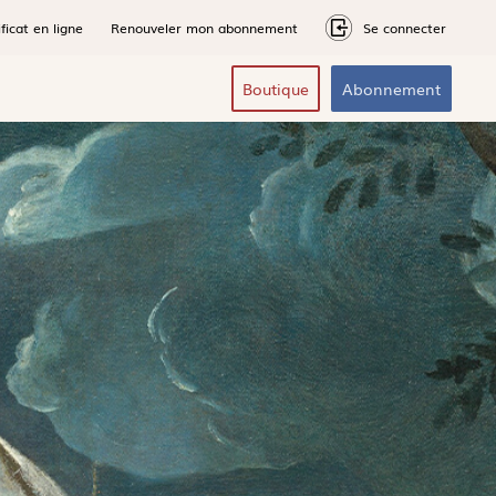
ficat en ligne
Renouveler mon abonnement
Se connecter
Boutique
Abonnement