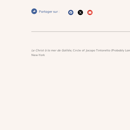
Partager sur :
Le Christ à la mer de Galilée,
Circle of Jacopo Tintoretto (Probably Lam
New-York