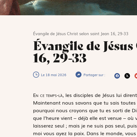
Évangile de Jésus Christ selon saint Jean 16, 29-33
Évangile de Jésus 
16, 29-33
Le 18 mai 2026
Partager sur :
E
n ce temps-là,
les disciples de Jésus lui dire
Maintenant nous savons que tu sais toutes ch
pourquoi nous croyons que tu es sorti de Die
que l’heure vient – déjà elle est venue – où
laisserez seul ; mais je ne suis pas seul, pui
moi vous ayez la paix. Dans le monde, vous 