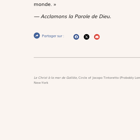
monde. »
— Acclamons la Parole de Dieu.
Partager sur :
Le Christ à la mer de Galilée,
Circle of Jacopo Tintoretto (Probably Lam
New-York