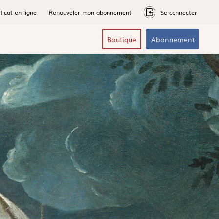
ficat en ligne
Renouveler mon abonnement
Se connecter
Boutique
Abonnement