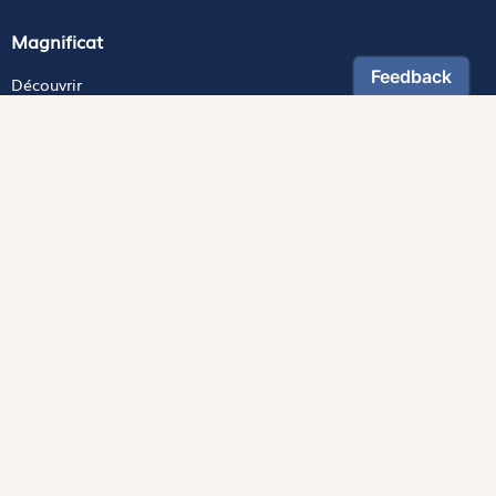
Magnificat
Découvrir
Les trésors de la rédaction
Lire Magnificat en ligne
Fonds de dotation
Les livres du mois
Revues
Édition papier
Édition numérique
Magnificat Junior
Théophile
S'abonner