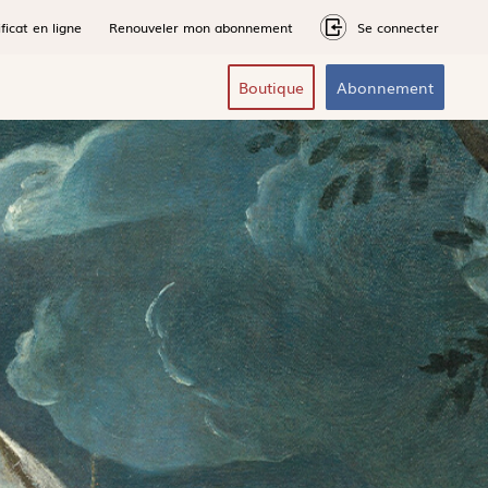
ficat en ligne
Renouveler mon abonnement
Se connecter
Boutique
Abonnement