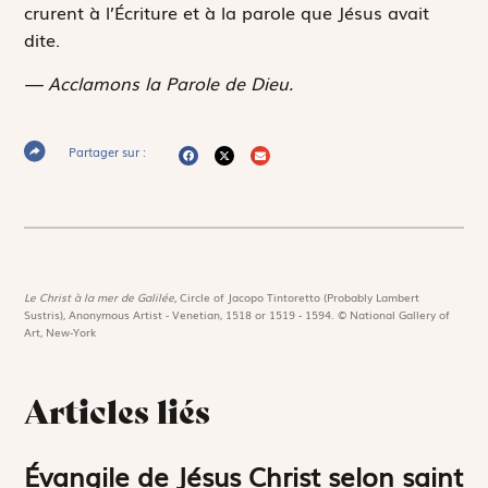
crurent à l’Écriture et à la parole que Jésus avait
dite.
— Acclamons la Parole de Dieu.
Partager sur :
Le Christ à la mer de Galilée,
Circle of Jacopo Tintoretto (Probably Lambert
Sustris), Anonymous Artist - Venetian, 1518 or 1519 - 1594. © National Gallery of
Art, New-York
Articles liés
Évangile de Jésus Christ selon saint