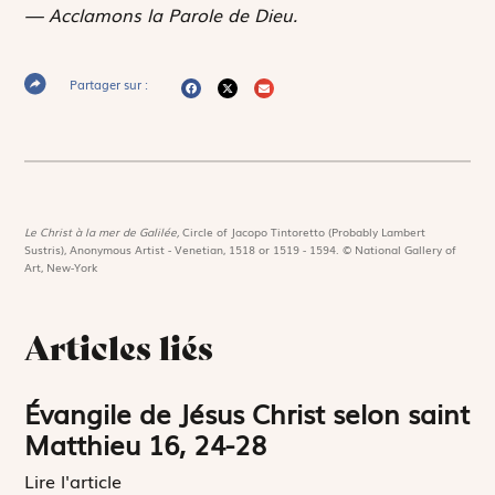
— Acclamons la Parole de Dieu.
Partager sur :
Le Christ à la mer de Galilée,
Circle of Jacopo Tintoretto (Probably Lambert
Sustris), Anonymous Artist - Venetian, 1518 or 1519 - 1594. © National Gallery of
Art, New-York
Articles liés
Évangile de Jésus Christ selon saint
Matthieu 16, 24-28
Lire l'article