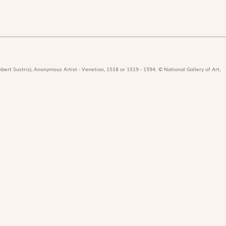
bert Sustris), Anonymous Artist - Venetian, 1518 or 1519 - 1594. © National Gallery of Art,
icat
Revues
Nos 
r
Édition papier
Édit
ors de la rédaction
Édition numérique
Les 
nificat en ligne
Magnificat Junior
Paro
e dotation
Théophile
es du mois
S'abonner