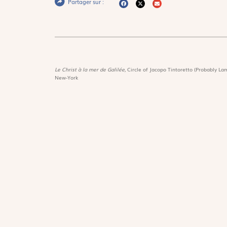
Partager sur :
Le Christ à la mer de Galilée,
Circle of Jacopo Tintoretto (Probably Lam
New-York
Magnif
Découvri
Suivez-nous :
Les trés
Lire Mag
Téléchargez notre application
Fonds d
Les livr