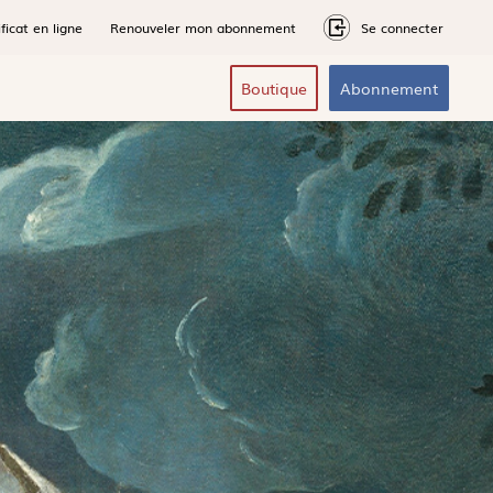
ficat en ligne
Renouveler mon abonnement
Se connecter
Boutique
Abonnement