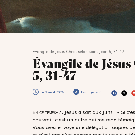
Évangile de Jésus Christ selon saint Jean 5, 31-47
Évangile de Jésus 
5, 31-47
Le 3 avril 2025
Partager sur :
E
n ce temps-là,
Jésus disait aux Juifs : « Si 
pas vrai ; c’est un autre qui me rend témoig
Vous avez envoyé une délégation auprès de J
ce n’est pas d’un homme que je reçois le té