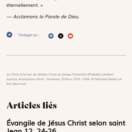
éternellement. »
— Acclamons la Parole de Dieu.
Partager sur :
Le Christ à la mer de Galilée,
Circle of Jacopo Tintoretto (Probably Lambert
Sustris), Anonymous Artist - Venetian, 1518 or 1519 - 1594. © National Gallery of
Art, New-York
Articles liés
Évangile de Jésus Christ selon saint
Jean 12, 24-26