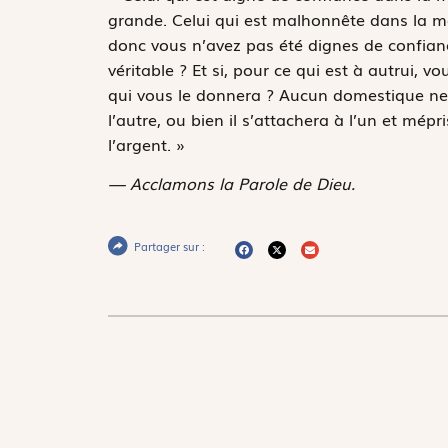
grande. Celui qui est malhonnête dans la m
donc vous n’avez pas été dignes de confianc
véritable ? Et si, pour ce qui est à autrui, v
qui vous le donnera ? Aucun domestique ne pe
l’autre, ou bien il s’attachera à l’un et mépr
l’argent. »
— Acclamons la Parole de Dieu.
Partager sur :
Le Christ à la mer de Galilée,
Circle of Jacopo Tintoretto (Probably Lam
New-York