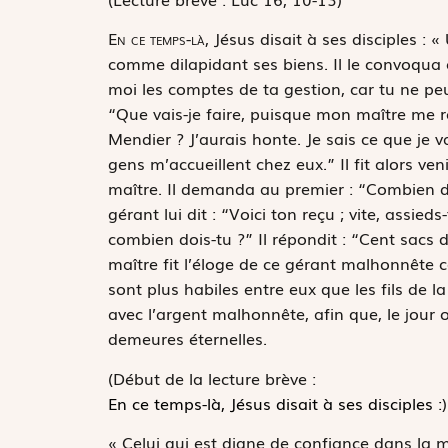
E
n ce temps-là,
Jésus disait à ses disciples : 
comme dilapidant ses biens. Il le convoqua e
moi les comptes de ta gestion, car tu ne pe
“Que vais-je faire, puisque mon maître me reti
Mendier ? J’aurais honte. Je sais ce que je 
gens m’accueillent chez eux.” Il fit alors ve
maître. Il demanda au premier : “Combien doi
gérant lui dit : “Voici ton reçu ; vite, assied
combien dois-tu ?” Il répondit : “Cent sacs de
maître fit l’éloge de ce gérant malhonnête car
sont plus habiles entre eux que les fils de la
avec l’argent malhonnête, afin que, le jour o
demeures éternelles.
(Début de la lecture brève :
En ce temps-là, Jésus disait à ses disciples :
)
« Celui qui est digne de confiance dans la 