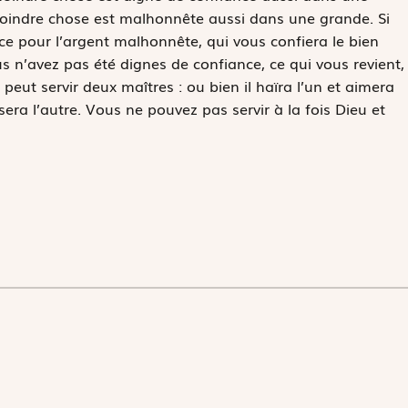
oindre chose est malhonnête aussi dans une grande. Si
e pour l’argent malhonnête, qui vous confiera le bien
ous n’avez pas été dignes de confiance, ce qui vous revient,
ut servir deux maîtres : ou bien il haïra l’un et aimera
isera l’autre. Vous ne pouvez pas servir à la fois Dieu et
bert Sustris), Anonymous Artist - Venetian, 1518 or 1519 - 1594. © National Gallery of Art,