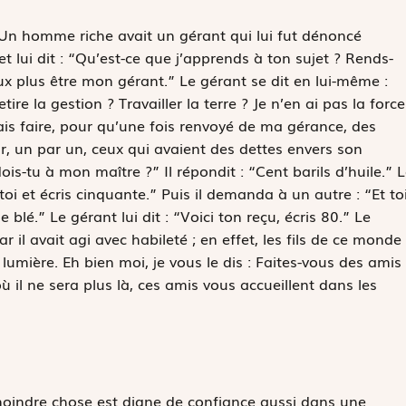
« Un homme riche avait un gérant qui lui fut dénoncé
t lui dit : “Qu’est-ce que j’apprends à ton sujet ? Rends-
ux plus être mon gérant.” Le gérant se dit en lui-même :
re la gestion ? Travailler la terre ? Je n’en ai pas la force
vais faire, pour qu’une fois renvoyé de ma gérance, des
nir, un par un, ceux qui avaient des dettes envers son
s-tu à mon maître ?” Il répondit : “Cent barils d’huile.” L
s-toi et écris cinquante.” Puis il demanda à un autre : “Et toi
 blé.” Le gérant lui dit : “Voici ton reçu, écris 80.” Le
 il avait agi avec habileté ; en effet, les fils de ce monde
 lumière. Eh bien moi, je vous le dis : Faites-vous des amis
ù il ne sera plus là, ces amis vous accueillent dans les
moindre chose est digne de confiance aussi dans une