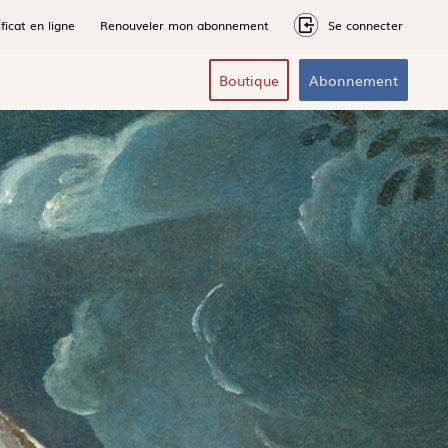
ficat en ligne
Renouveler mon abonnement
Se connecter
Boutique
Abonnement