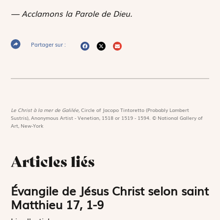
— Acclamons la Parole de Dieu.
Partager sur :
Le Christ à la mer de Galilée,
Circle of Jacopo Tintoretto (Probably Lambert
Sustris), Anonymous Artist - Venetian, 1518 or 1519 - 1594. © National Gallery of
Art, New-York
Articles liés
Évangile de Jésus Christ selon saint
Matthieu 17, 1-9