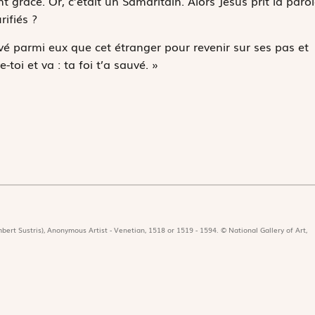
t grâce. Or, c’était un Samaritain. Alors Jésus prit la paro
rifiés ?
ouvé parmi eux que cet étranger pour revenir sur ses pas et
e-toi et va : ta foi t’a sauvé. »
bert Sustris), Anonymous Artist - Venetian, 1518 or 1519 - 1594. © National Gallery of Art,