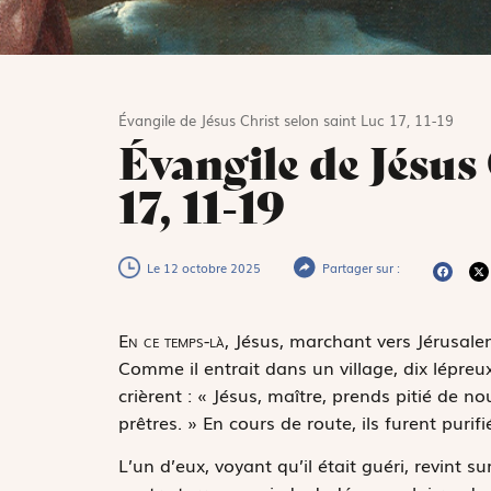
Évangile de Jésus Christ selon saint Luc 17, 11-19
Évangile de Jésus
17, 11-19
Le 12 octobre 2025
Partager sur :
E
n ce temps-là,
Jésus, marchant vers Jérusalem,
Comme il entrait dans un village, dix lépreux 
crièrent : « Jésus, maître, prends pitié de no
prêtres. » En cours de route, ils furent purifi
L’un d’eux, voyant qu’il était guéri, revint su