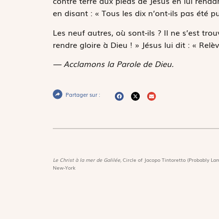
contre terre aux pieds de Jésus en lui rendan
en disant : « Tous les dix n’ont-ils pas été pu
Les neuf autres, où sont-ils ? Il ne s’est tr
rendre gloire à Dieu ! » Jésus lui dit : « Relèv
— Acclamons la Parole de Dieu.
Partager sur :
Le Christ à la mer de Galilée,
Circle of Jacopo Tintoretto (Probably Lam
New-York