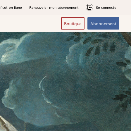
ficat en ligne
Renouveler mon abonnement
Se connecter
Boutique
Abonnement