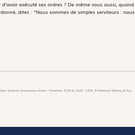
eur d’avoir exécuté ses ordres ? De même vous aussi, quand
rdonné, dites : “Nous sommes de simples serviteurs : nous
bert Sustris), Anonymous Artist - Venetian, 1518 or 1519 - 1594. © National Gallery of Art,