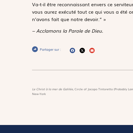
Va-t-il être reconnaissant envers ce servit
vous aurez exécuté tout ce qui vous a été o
n’avons fait que notre devoir.” »
– Acclamons la Parole de Dieu.
Partager sur :
Le Christ à la mer de Galilée,
Circle of Jacopo Tintoretto (Probably Lam
New-York