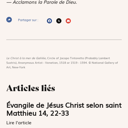
— Acclamons la Parole de Dieu.
Partager sur :
Le Christ à la mer de Galilée,
Circle of Jacopo Tintoretto (Probably Lambert
Sustris), Anonymous Artist - Venetian, 1518 or 1519 - 1594. © National Gallery of
Art, New-York
Articles liés
Évangile de Jésus Christ selon saint
Matthieu 14, 22-33
Lire l'article