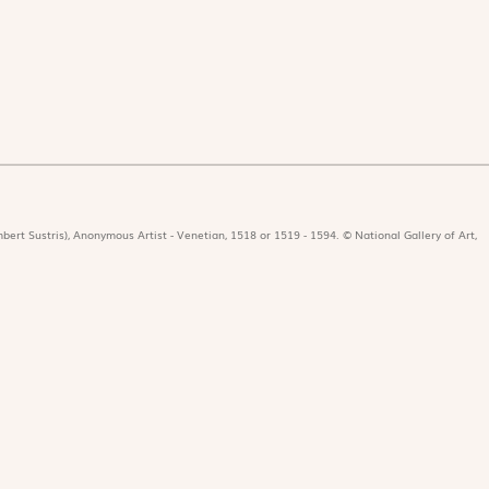
bert Sustris), Anonymous Artist - Venetian, 1518 or 1519 - 1594. © National Gallery of Art,
icat
Revues
Nos 
r
Édition papier
Édit
ors de la rédaction
Édition numérique
Les 