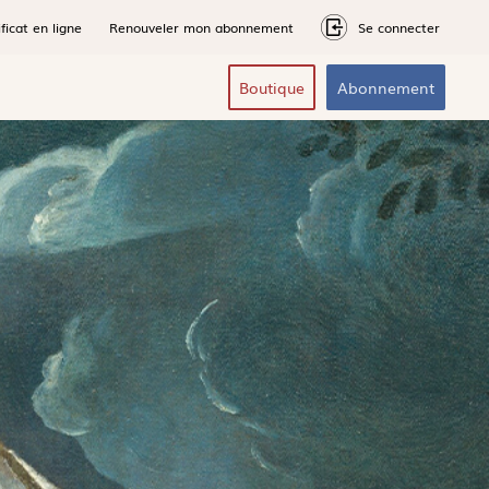
ficat en ligne
Renouveler mon abonnement
Se connecter
Boutique
Abonnement