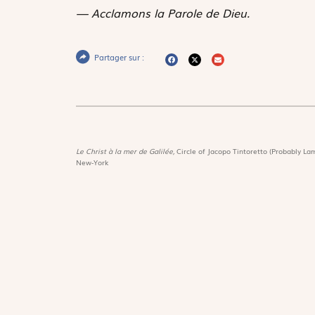
— Acclamons la Parole de Dieu.
Partager sur :
Le Christ à la mer de Galilée,
Circle of Jacopo Tintoretto (Probably Lam
New-York
Magnif
Découvri
Suivez-nous :
Les trés