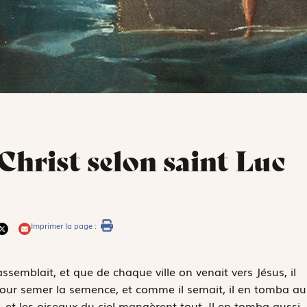
 Christ selon saint Luc
Imprimer la page :
emblait, et que de chaque ville on venait vers Jésus, il
pour semer la semence, et comme il semait, il en tomba au
 et les oiseaux du ciel mangèrent tout. Il en tomba aussi