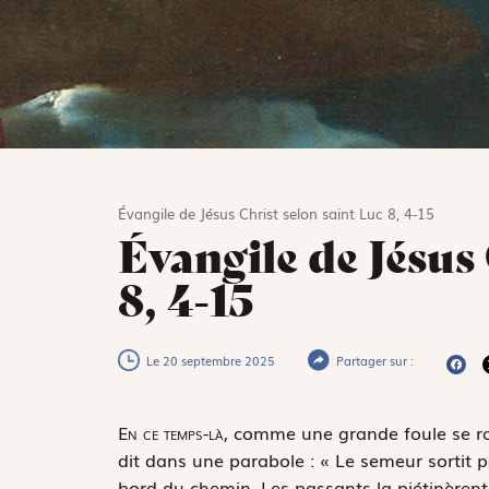
Évangile de Jésus Christ selon saint Luc 8, 4-15
Évangile de Jésus
8, 4-15
Le 20 septembre 2025
Partager sur :
E
n ce temps-là,
comme une grande foule se rass
dit dans une parabole : « Le semeur sortit 
bord du chemin. Les passants la piétinèrent,