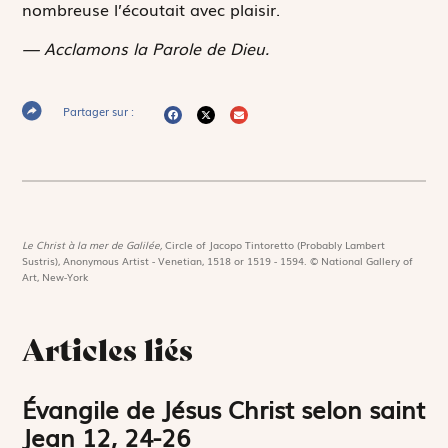
nombreuse l’écoutait avec plaisir.
— Acclamons la Parole de Dieu.
Partager sur :
Le Christ à la mer de Galilée,
Circle of Jacopo Tintoretto (Probably Lambert
Sustris), Anonymous Artist - Venetian, 1518 or 1519 - 1594. © National Gallery of
Art, New-York
Articles liés
Évangile de Jésus Christ selon saint
Jean 12, 24-26