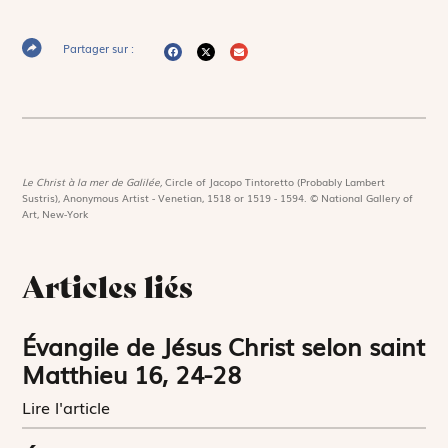
Partager sur :
Le Christ à la mer de Galilée,
Circle of Jacopo Tintoretto (Probably Lambert
Sustris), Anonymous Artist - Venetian, 1518 or 1519 - 1594. © National Gallery of
Art, New-York
Articles liés
Évangile de Jésus Christ selon saint
Matthieu 16, 24-28
Lire l'article