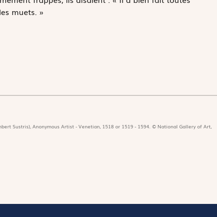
 les muets. »
bert Sustris), Anonymous Artist - Venetian, 1518 or 1519 - 1594. © National Gallery of Art,