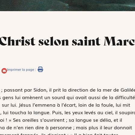
 Christ selon saint Marc
Imprimer la page :
 ; passant par Sidon, il prit la direction de la mer de Galilé
es gens lui amènent un sourd qui avait aussi de la difficulté
sur lui. Jésus l’emmena à l’écart, loin de la foule, lui mit
, lui toucha la langue. Puis, les yeux levés au ciel, il soupir
oi ! » Ses oreilles s’ouvrirent ; sa langue se délia, et il
a de n’en rien dire à personne ; mais plus il leur donnait
mement frappés, ils disaient : « Il a bien fait toutes