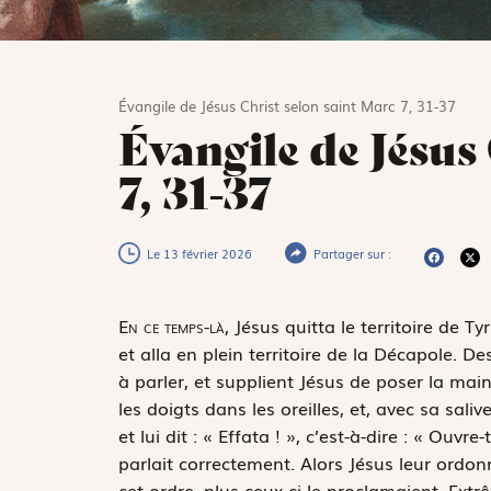
Évangile de Jésus Christ selon saint Marc 7, 31-37
Évangile de Jésus
7, 31-37
Le 13 février 2026
Partager sur :
E
n ce temps-là,
Jésus quitta le territoire de Tyr
et alla en plein territoire de la Décapole. D
à parler, et supplient Jésus de poser la main 
les doigts dans les oreilles, et, avec sa salive
et lui dit : «
Effata
!
», c’est-à-dire : « Ouvre-t
parlait correctement. Alors Jésus leur ordonn
cet ordre, plus ceux-ci le proclamaient. Extrê