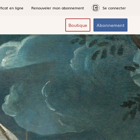
ficat en ligne
Renouveler mon abonnement
Se connecter
Boutique
Abonnement