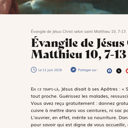
Évangile de Jésus Christ selon saint Matthieu 10, 7-13
Évangile de Jésus 
Matthieu 10, 7-13
Le 11 juin 2026
Partager sur :
E
n ce temps-là,
Jésus disait à ses Apôtres : «
tout proche. Guérissez les malades, ressuscit
Vous avez reçu gratuitement : donnez gratui
cuivre à mettre dans vos ceintures, ni sac p
L’ouvrier, en effet, mérite sa nourriture. Da
pour savoir qui est digne de vous accueillir,